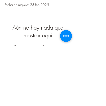
Fecha de registro: 23 feb 2025
Aún no hay nada que
mostrar aquí
Cuando este miembro agregue
información sobre sí mismo, podrás verla
aquí.
Términos y condiciones
Política de privacidad
Libro de reclamaciones
Cristina Arribas 2021